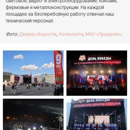
световое, видео- и электрооборудование, бэклайн,
фермовые и металлоконструкции. На каждой
площадке за бесперебойную работу отвечал наш
технический персонал.
Фото:
Дворец Искусств
,
Усольесити
,
МАУ «Праздник»
.