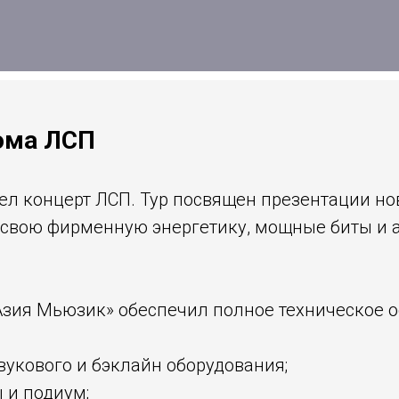
ома ЛСП
шел концерт ЛСП. Тур посвящен презентации но
 свою фирменную энергетику, мощные биты и а
зия Мьюзик» обеспечил полное техническое 
вукового и бэклайн оборудования;
 и подиум;